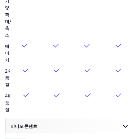
기
및
확
대/
축
소
메
이
커
2K
품
질
4K
품
질
비디오 콘텐츠