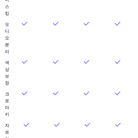
스
킹
오
디
오
분
리
색
상
보
정
크
로
마
키
자
르