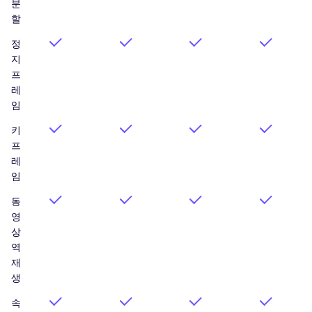
분
할
정
지
프
레
임
키
프
레
임
동
영
상
역
재
생
속