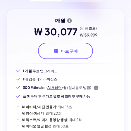
1개월
₩ 30,077
(세금 별도)
₩ 59,999
바로 구매
1 개월
무료 업그레이드
1 대 컴퓨터의 라이선스
300
Edimakor
AI 크레딧
/월 (일시불로 발급)
플랜 구매 후 추가로 별도
AI 크레딧 구매
가능
AI 아바타/사진 만들기
: 최대 15초
AI 영상 생성기
: 최대 20회
AI 텍스트/이미지 동영상 생성
: 최대 2회
AI 비디오 얼굴 합성
: 최대 30초