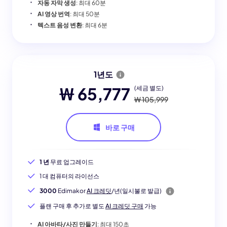
자동 자막 생성
: 최대 60분
AI 영상 번역
: 최대 50분
텍스트 음성 변환
: 최대 6분
1년도
₩ 65,777
(세금 별도)
₩ 105,999
바로 구매
1 년
무료 업그레이드
1 대 컴퓨터의 라이선스
3000
Edimakor
AI 크레딧
/년(일시불로 발급)
플랜 구매 후 추가로 별도
AI 크레딧 구매
가능
AI 아바타/사진 만들기
: 최대 150초