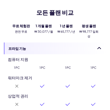
모든 플랜 비교
무료 체험판
1 개월 플랜
1 년 플랜
평생 플랜
완전 무료
₩ 30,077 / 월
₩ 65,777 / 년
₩ 98,777 일회
성
프라임 기능
컴퓨터 지원
1 PC
1 PC
1 PC
1 PC
워터마크 제거
상업적 권리