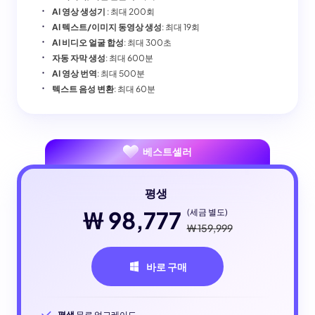
AI 영상 생성기
: 최대 200회
AI 텍스트/이미지 동영상 생성
: 최대 19회
AI 비디오 얼굴 합성
: 최대 300초
자동 자막 생성
: 최대 600분
AI 영상 번역
: 최대 500분
텍스트 음성 변환
: 최대 60분
베스트셀러
평생
₩ 98,777
(세금 별도)
₩ 159,999
바로 구매
평생
무료 업그레이드