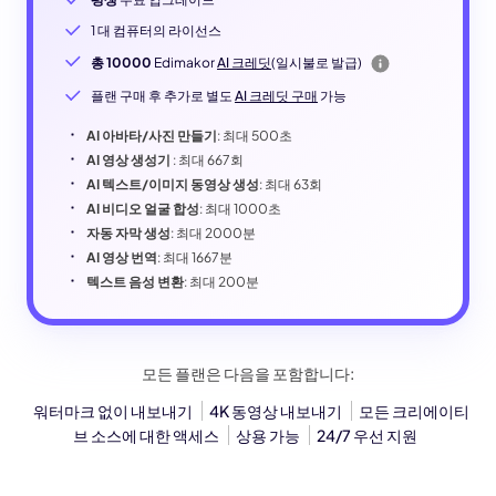
1 대 컴퓨터의 라이선스
총 10000
Edimakor
AI 크레딧
(일시불로 발급)
플랜 구매 후 추가로 별도
AI 크레딧 구매
가능
AI 아바타/사진 만들기
: 최대 500초
AI 영상 생성기
: 최대 667회
AI 텍스트/이미지 동영상 생성
: 최대 63회
AI 비디오 얼굴 합성
: 최대 1000초
자동 자막 생성
: 최대 2000분
AI 영상 번역
: 최대 1667분
텍스트 음성 변환
: 최대 200분
모든 플랜은 다음을 포함합니다:
워터마크 없이 내보내기
4K 동영상 내보내기
모든 크리에이티
브 소스에 대한 액세스
상용 가능
24/7 우선 지원