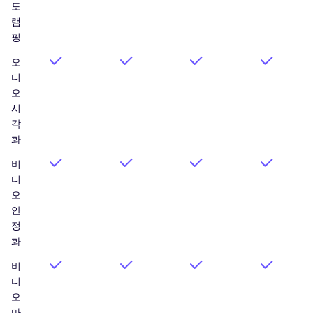
도
램
핑
오
디
오
시
각
화
비
디
오
안
정
화
비
디
오
마