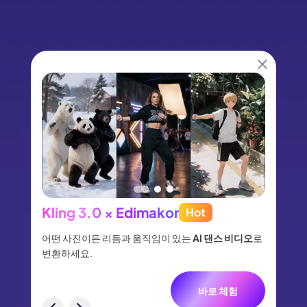
Kling 3.0 × Edimakor
Hot
See
이나 물
어떤 사진이든 리듬과 움직임이 있는
AI 댄스 비디오
로
아이디어
없습니
변환하세요.
터, 네
니다.
바로 체험
험