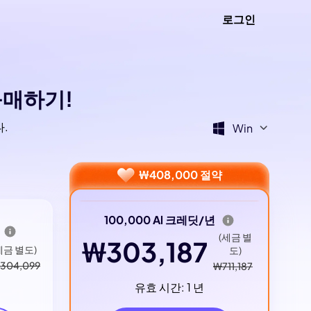
로그인
 구매하기!
다.
Win
₩408,000 절약
100,000 Al 크레딧/년
(세금 별
₩303,187
세금 별도)
도)
304,099
₩711,187
유효 시간: 1 년