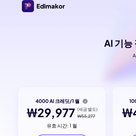
Edimakor
AI 기능
A
4000 AI 크레딧/1 월
10
₩29,977
₩4
(세금 별도)
₩55,277
유효 시간: 1 월