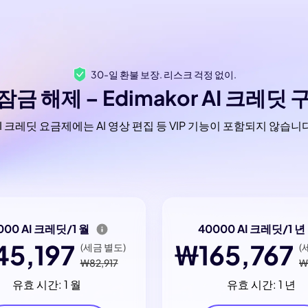
30-일 환불 보장. 리스크 걱정 없이.
 잠금 해제 – Edimakor AI 크레딧
I 크레딧 요금제에는 AI 영상 편집 등 VIP 기능이 포함되지 않습니
000 AI 크레딧/1 월
40000 AI 크레딧/1 년
5,197
₩165,767
(세금 별도)
(
₩82,917
₩
유효 시간: 1 월
유효 시간: 1 년