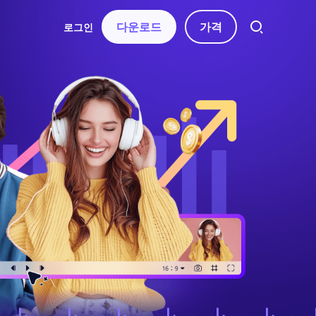
다운로드
가격
로그인
트
소스
오디오
 연락처
자동 자막
동영상 특수효과
AI 음악 생성
동영상 필터
터
음성 텍스트 변환
보컬 리무버
동영상 스티커
AI 동영상 스크립트
텍스트 음성 변환
동영상 화면전화
텍스트 기반 편집
음성 복제
동영상 템플릿
음성 변조
수정 사항
텍스트 애니메이션
AI 효과음
무음 구간 감지 및
제거