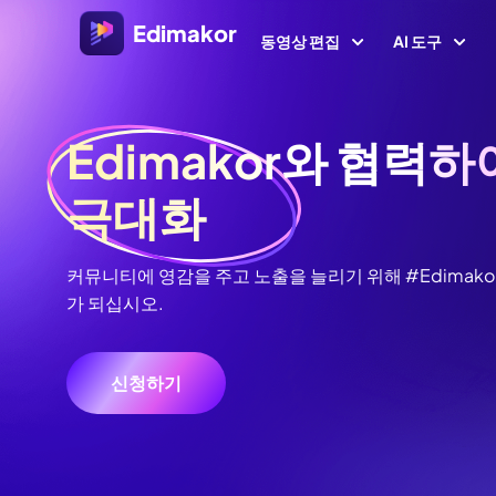
Edimakor
동영상 편집
AI 도구
플랫폼
비디오/
Edimakor와 협력하
Veo 3.
Al 콘텐츠
극대화
Windows용 비디오 편집기
모든 AI 기능 살펴보기
AI 
AI ASMR
Windows 11/10를 위한 다양한 미디어 리소스를 갖춘
올인원 AI 비디오 편집기.
비디오 크리에이터
이미
AI 키스 
커뮤니티에 영감을 주고 노출을 늘리기 위해 #Edimak
환
가 되십시오.
AI 싸움 
Mac용 비디오 편집기
AI 
비디오 현지화
Mac를 위한 다양한 AI 기능을 갖춘 간편한 비디오 편
텍스트로 
집기.
AI 
신청하기
AI 
AI 나이 
AI 예수 
동영