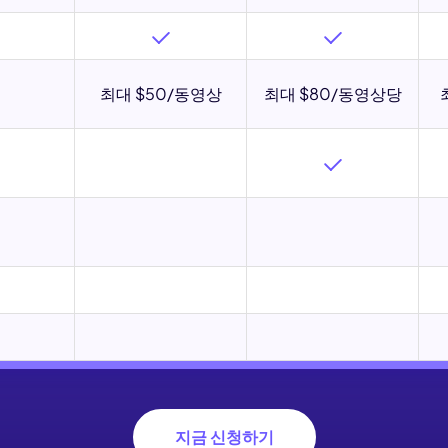
 3.0 × Edimakor
Hot
든 리듬과 움직임이 있는
AI 댄스 비디오
로 변환하세요.
최대 $50/동영상
최대 $80/동영상당
바
지금 신청하기