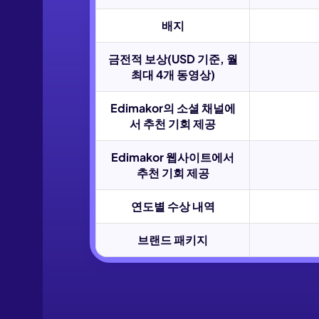
Kling
배지
어떤 사진이
금전적 보상(USD 기준, 월
최대 4개 동영상)
기—사람이나 물체를 부드럽게 따라다니며,
키프레
Edimakor의 소셜 채널에
서 추천 기회 제공
바로 체험
Edimakor 웹사이트에서
추천 기회 제공
연도별 수상 내역
브랜드 패키지