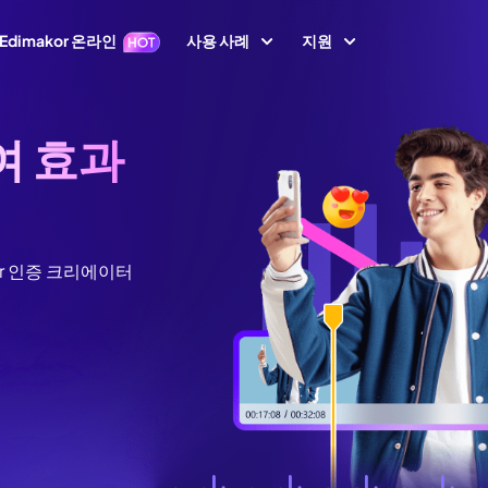
Edimakor 온라인
사용 사례
지원
지원 센터
이미지
동영상 편집
텍스
여 효과
가이드, 라이선스,
1 영상 프롬프트
Nano Banana 이미지 프롬프트
초보자를 위한 영상
텍스트 동영상 생
키프레임
아바타
사용자 가이드
 생성
편집기
성
AI 댄스 생성
사용자 가이드 센
지 동영상 변
동영상 역재생
AI 동영상 생성
생성
AI 포옹 영상 생성
동영상 번역
or 인증 크리에이터
How-to 글
속도 램핑(속도 조절)
화면 녹화
생성
AI 사진 필터
All 팁 & 해결책
말하는 사진
비디오 애니메이션
동영상 마스킹
오디오 편집
브레인로트 비디오 생성
AI 성별 전환 필터
노래하는 사진
AI 말하는 동물
새로운 정보
동영상에 텍스트 넣
동영상 배경 제거
최신 업데이트 & 
기
이미지 생성
비디오 투 비디오
필터
AI 산타 비디오
이미지 배경 제거
모션 트래킹
이미지 프롬프트 생
YouTube
생성
AI 소녀 생성
상 화질 향상
성
공식 유튜브 채널