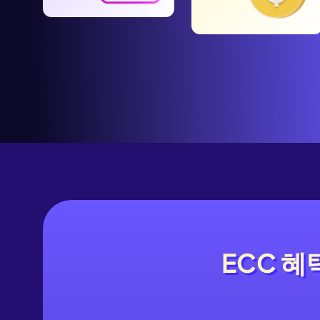
ECC 
ECC 