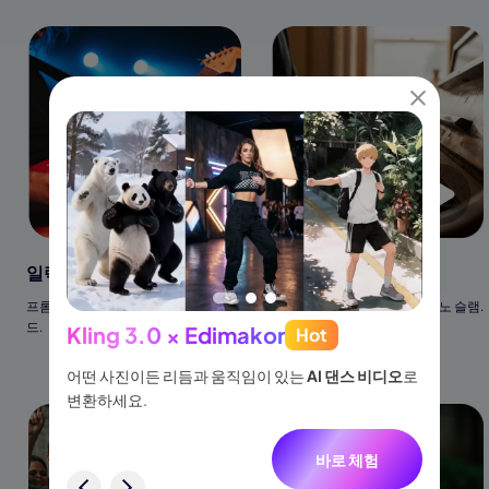
일렉 기타 리프
피아노 코드 드롭
프롬프트: 디스토션 록 리프와 슬라이
프롬프트: 깊고 영화 같은 피아노 슬램.
드.
Kling 3.0 × Edimakor
Hot
See
인간 사운드 효과
이나 물
어떤 사진이든 리듬과 움직임이 있는
AI 댄스 비디오
로
아이디어
없습니
변환하세요.
터, 네
니다.
바로 체험
험