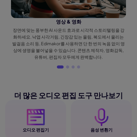
영상 & 영화
장면에 맞는 풍부한 AI 사운드 효과로 시각적 스토리텔링을 강
앰
화하세요. 낙엽 사각거림, 긴장감 있는 울림, 복도에서 울리는
청
발걸음 소리 등, Edimakor를 사용하면 단 한 번의 녹음 없이 영
상에 생명을 불어넣을 수 있습니다. 콘텐츠 제작자, 영화감독,
유튜버, 편집자 모두에게 완벽합니다.
더 많은 오디오 편집 도구 만나보기
오디오 편집기
음성 변환기