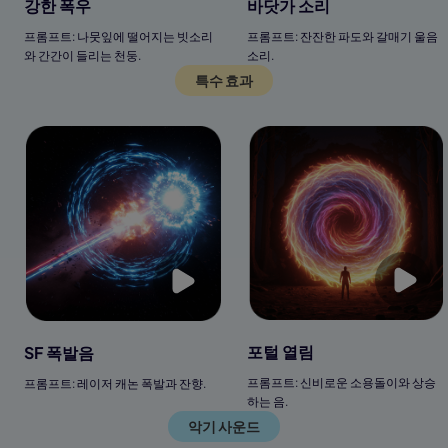
바닷가 소리
강한 폭우
프롬프트: 잔잔한 파도와 갈매기 울음
프롬프트: 나뭇잎에 떨어지는 빗소리
소리.
와 간간이 들리는 천둥.
특수 효과
포털 열림
SF 폭발음
프롬프트: 신비로운 소용돌이와 상승
프롬프트: 레이저 캐논 폭발과 잔향.
하는 음.
악기 사운드