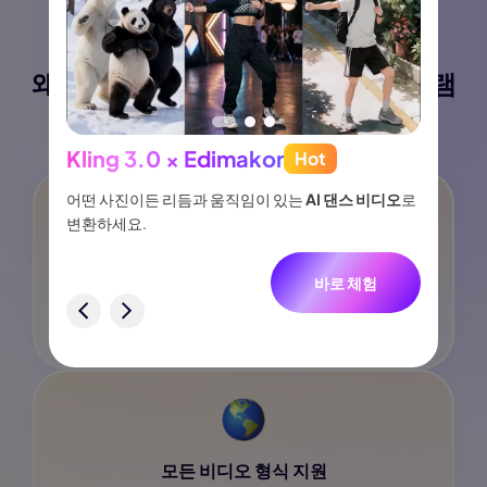
왜
Edimakor
동영상 역재생 프로그램
을 선택합니까?
Kling 3.0 × Edimakor
Hot
See
이나 물
어떤 사진이든 리듬과 움직임이 있는
AI 댄스 비디오
로
아이디어
없습니
변환하세요.
터, 네
니다.
빠르고 & 쉽게
바로 체험
험
Edimakor에서 동영상을 한 번 클릭과 가장 빠른 속도로 쉽게
역재생할 수 있습니다.
모든 비디오 형식 지원