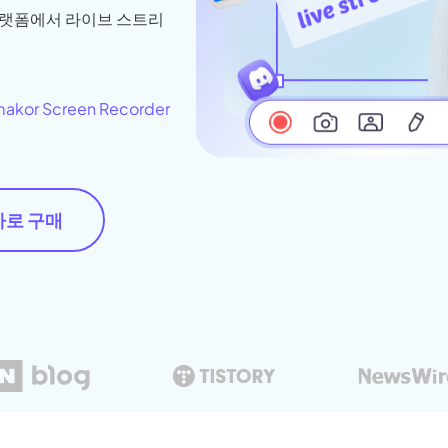
생성
AI 동물 생성
지 화질 향상
워터마크 제거
플랫폼에서 라이브 스트리
필터
AI 만화 필터
터
akor Screen Recorder
바로 구매