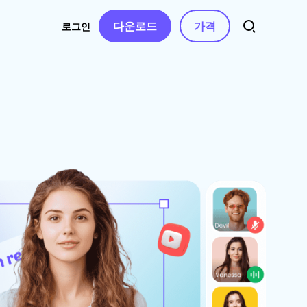
다운로드
가격
로그인
트
소스
오디오
 연락처
자동 자막
동영상 특수효과
AI 음악 생성
동영상 필터
터
음성 텍스트 변환
보컬 리무버
동영상 스티커
AI 동영상 스크립트
텍스트 음성 변환
동영상 화면전화
텍스트 기반 편집
음성 복제
동영상 템플릿
음성 변조
수정 사항
텍스트 애니메이션
AI 효과음
무음 구간 감지 및
제거