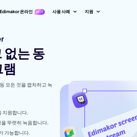
Edimakor 온라인
사용 사례
지원
지원 센터
er
이미지
동영상 편집
텍스
가이드, 라이선스,
1 영상 프롬프트
Nano Banana 이미지 프롬프트
크 없는 동
초보자를 위한 영상
텍스트 동영상 생
키프레임
아바타
사용자 가이드
 생성
편집기
성
AI 댄스 생성
그램
사용자 가이드 센
지 동영상 변
동영상 역재생
AI 동영상 생성
생성
AI 포옹 영상 생성
동영상 번역
How-to 글
속도 램핑(속도 조절)
화면 녹화
 등 모든 것을 캡처하고 녹
생성
AI 사진 필터
All 팁 & 해결책
말하는 사진
비디오 애니메이션
동영상 마스킹
오디오 편집
브레인로트 비디오 생성
AI 성별 전환 필터
노래하는 사진
AI 말하는 동물
새로운 정보
동영상에 텍스트 넣
동영상 배경 제거
최신 업데이트 & 
기
이미지 생성
비디오 투 비디오
필터
AI 산타 비디오
을 지원합니다.
이미지 배경 제거
모션 트래킹
성을 뚜렷히 녹음합니다.
이미지 프롬프트 생
YouTube
생성
AI 소녀 생성
상 화질 향상
성
공식 유튜브 채널
화가 가능합니다.