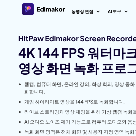
Edimakor
동영상 편집
AI 도구
HitPaw Edimakor Screen Record
플랫폼
비디오/
Veo 3.
4K 144 FPS 워터마
Al 콘텐츠
Windows용 비디오 편집기
모든 AI 기능 살펴보기
AI 
AI ASMR
영상 화면 녹화 프로
Windows 11/10를 위한 다양한 미디어 리소스를 갖춘
올인원 AI 비디오 편집기.
비디오 크리에이터
이미
AI 키스 
환
웹캠, 컴퓨터 화면, 온라인 강의, 화상 회의, 영상 통화
AI 싸움 
Mac용 비디오 편집기
AI 
비디오 현지화
화합니다.
Mac를 위한 다양한 AI 기능을 갖춘 간편한 비디오 편
텍스트로 
집기.
AI 
게임 하이라이트 영상을 144 FPS로 녹화합니다.
AI 
AI 나이 
라이브 스트리밍과 영상 채팅을 위해 가상 웹캠 녹화
AI 오디오 노이즈 제거 기능으로 컴퓨터 오디오와 음
AI 예수 
동영
녹화 화면 영역은 전체 화면 및 사용자 지정 영역 녹