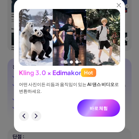
장점 :
Kling 3.0 × Edimakor
Hot
See
영상 토막을 하이라이트로 전환
이나 물
어떤 사진이든 리듬과 움직임이 있는
AI 댄스 비디오
로
웹캠과 스마트폰을 포함한 모든 디바이스에서 라이브 스
아이디어
트리밍
없습니
변환하세요.
터, 네
니다.
이벤트에 광고를 활성화
실시간 분석 제공
바로 체험
험
단점 :