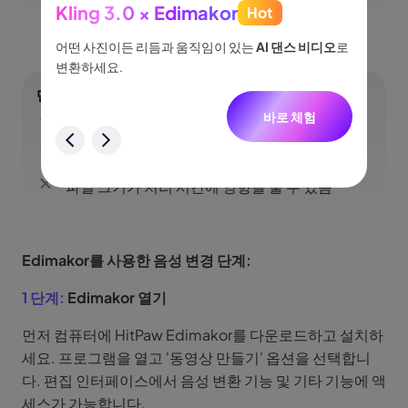
Kling 3.0 × Edimakor
Hot
See
이나 물
어떤 사진이든 리듬과 움직임이 있는
AI 댄스 비디오
로
아이디어
없습니
변환하세요.
터, 네
니다.
단점
바로 체험
설치가 필요하며 웹 기반 버전은 없음
험
일부 프리미엄 기능은 구독이 필요
파일 크기가 처리 시간에 영향을 줄 수 있음
Edimakor를 사용한 음성 변경 단계:
1 단계:
Edimakor 열기
먼저 컴퓨터에 HitPaw Edimakor를 다운로드하고 설치하
세요. 프로그램을 열고 '동영상 만들기' 옵션을 선택합니
다. 편집 인터페이스에서 음성 변환 기능 및 기타 기능에 액
세스가 가능합니다.