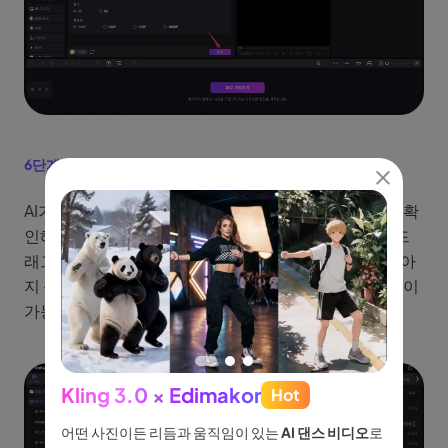
6단계 :
타임라인으로 영상 가져오기
AI가 만든 영상을 확인하려면 왼쪽의 ‘나의 창작물’에서 확
인해보세요. 생성된 강아지AI춤 영상을 타임라인으로 드
래그한 후 필요에 따라 추가 편집을 진행해주세요. AI강아
지 춤 어플 보다 다양한 기능을 제공하고 더 정교한 편집이
가능합니다.
Kling 3.0 × Edimakor
Hot
See
이나 물
어떤 사진이든 리듬과 움직임이 있는
AI 댄스 비디오
로
아이디어