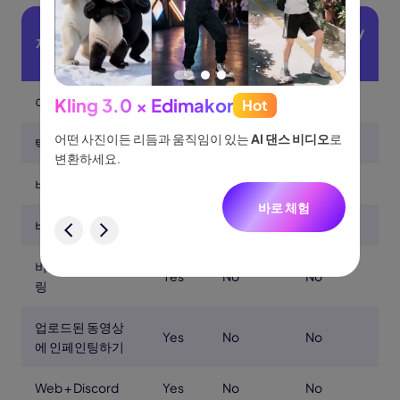
Stability
제품
Pika
Runway
AI
이미지 투 비디오
Yes
Yes
No
Kling 3.0 × Edimakor
Hot
See
이나 물
어떤 사진이든 리듬과 움직임이 있는
AI 댄스 비디오
로
아이디어
텍스트 투 비디오
Yes
Yes
No
없습니
변환하세요.
터, 네
니다.
비디오 투 비디오
Yes
No
No
바로 체험
비디오 인페인팅
Yes
No
No
험
비디오 업스케일
Yes
No
No
링
업로드된 동영상
Yes
No
No
에 인페인팅하기
Web + Discord
Yes
No
No