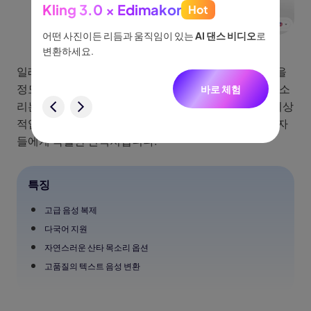
Kling 3.0 × Edimakor
Hot
See
이나 물
어떤 사진이든 리듬과 움직임이 있는
AI 댄스 비디오
로
아이디어
없습니
변환하세요.
터, 네
니다.
일레븐랩스는 최첨단 복제 기술을 사용하여 믿을 수 없을
정도로 실제와 똑같은 음성 합성을 생성합니다. 산타 목소
바로 체험
험
리는 감성적이고 자연스러우며 인사말이나 이야기에 이상
적입니다. 고품질의 휴일 성우 보이스오버를 찾는 제작자
들에게 탁월한 선택지입니다.
특징
고급 음성 복제
다국어 지원
자연스러운 산타 목소리 옵션
고품질의 텍스트 음성 변환