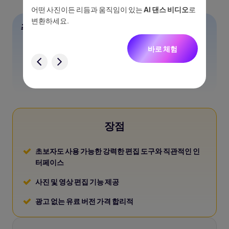
이나 물
어떤 사진이든 리듬과 움직임이 있는
AI 댄스 비디오
로
아이디어
없습니
변환하세요.
터, 네
주요 기능
니다.
얼굴 자르기 도구로 정확한 윤곽 감지
바로 체험
험
배경 변경 기능으로 편집된 얼굴을 핼러윈 장면에 적용
AI 필터로 조명, 피부 톤, 대비 향상
장점
초보자도 사용 가능한 강력한 편집 도구와 직관적인 인
터페이스
사진 및 영상 편집 기능 제공
광고 없는 유료 버전 가격 합리적