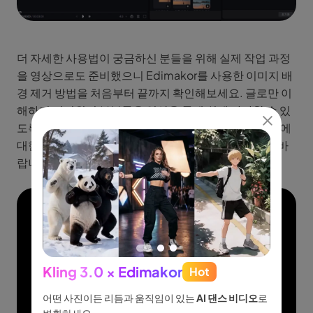
더 자세한 사용법이 궁금하신 분들을 위해 실제 작업 과정
을 영상으로도 준비했으니 Edimakor를 사용한 이미지 배
경 제거 방법을 처음부터 끝까지 확인해보세요. 글로만 이
해하기 어려웠던 부분들을 영상을 통해 쉽게 따라할 수 있
도록 영상으로 만들어 두었고, 세부 설정이나 보정 작업에
대한 팁들도 영상에서 자세히 다뤘으니 참고해 보시기 바
랍니다.
Kling 3.0 × Edimakor
Hot
See
이나 물
어떤 사진이든 리듬과 움직임이 있는
AI 댄스 비디오
로
아이디어