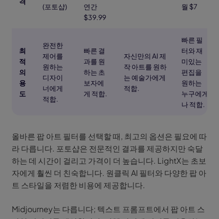
격
(포토샵)
연간
월 $7
$39.99
빠른 필
완전한
최
빠른 결
터와 재
제어를
자신만의 AI 제
적
과를 원
미있는
원하는
작 아트를 원하
의
하는 초
편집을
디자이
는 예술가에게
용
보자에
원하는
너에게
적합.
도
게 적합.
누구에게
적합.
나 적합.
올바른 팝 아트 필터를 선택할 때, 최고의 옵션은 필요에 따
라 다릅니다. 포토샵은 전문적인 결과를 제공하지만 숙달
하는 데 시간이 걸리고 가격이 더 높습니다. LightX는 초보
자에게 훨씬 더 친숙합니다. 원클릭 AI 필터와 다양한 팝 아
트 스타일을 저렴한 비용에 제공합니다.
Midjourney는 다릅니다; 텍스트 프롬프트에서 팝 아트 스