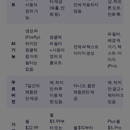
터 제공
상, 하프
트
사용자
진에 적용되지
(워홀, 만
톤 도트,
정의 가
않음.
화 등).
만화 룩.
능.
생성 AI
AI 필터,
(Firefly),
원클릭
배경 제
AI
하지만
AI 필터
전체 AI 텍스트
거기, 텍
기
원클릭
+ 사용자
이미지 생성.
스트-이
능
팝 아트
정의 프
미지
필터는
롬프트.
(Pro).
없음.
무
예, 하지
예, 하지
7일간의
아니오, 짧은
료
만 하루
만 광고 +
체험판
체험판만 제
버
이용 제
워터마크
만 제공.
공.
전
한 있음.
있음.
월
월
$5.99부
Plus 월
가
$22.99
터 또는
월 $10부터
$5, Pro