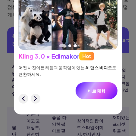
점을 제공합니다. 네 가지 인기 있는 옵션을 비교하여 어떻
게 비교되는지 살펴보겠습니다.
특
포토샵
LightX
Midjourney
Picsart
징
Kling 3.0 × Edimakor
Hot
See
강력하
사
지만 복
이나 물
어떤 사진이든 리듬과 움직임이 있는
AI 댄스 비디오
로
아이디어
매우 쉽
더 어렵습니
매우 쉽
용
잡합니
없습니
변환하세요.
터, 네
습니다.
다. Discord 프
습니다.
용
다. 배우
니다.
웹 + 모
롬프트를 통해
데스크톱
이
는 데 시
바일.
작동합니다.
+ 모바일.
바로 체험
성
간이 걸
험
립니다.
전문적
좋음, 다
재미있는
이고 고
창의적인 팝 아
양한 팝
프리셋:
팝
해상도,
트 스타일 이미
아트 필
워홀 색
아
완전히
지, 하지만 사