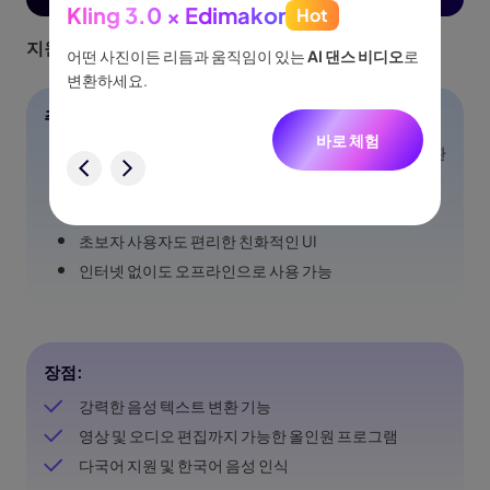
Kling 3.0 × Edimakor
Hot
See
지원 언어:
130개 이상의 언어 지원
이나 물
어떤 사진이든 리듬과 움직임이 있는
AI 댄스 비디오
로
아이디어
없습니
변환하세요.
터, 네
니다.
주로 기능
바로 체험
AI 기반 음성 인식을 통해 자동으로 ai 음성을 텍스트 변환
험
영어, 한국어 포함 다국어 음성 인식 가능
자막 추가 및 영상 편집 가능
초보자 사용자도 편리한 친화적인 UI
인터넷 없이도 오프라인으로 사용 가능
장점:
강력한 음성 텍스트 변환 기능
영상 및 오디오 편집까지 가능한 올인원 프로그램
다국어 지원 및 한국어 음성 인식