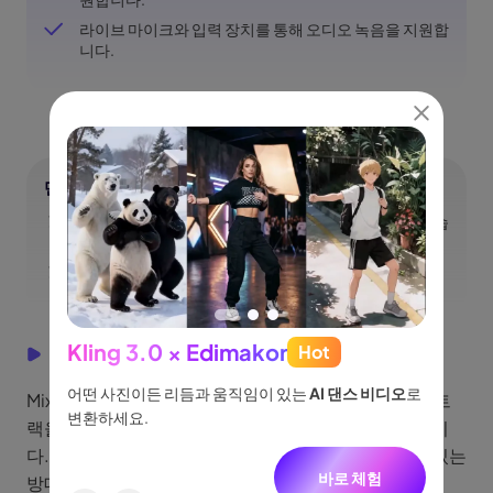
라이브 마이크와 입력 장치를 통해 오디오 녹음을 지원합
니다.
단점
소프트웨어에서 가끔 오류나 멈춤 현상이 발생할 수 있습
니다.
윈도우 컴퓨터 시스템과 호환되지 않을 수 있습니다.
Kling 3.0 × Edimakor
Hot
See
5. MixPad
이나 물
어떤 사진이든 리듬과 움직임이 있는
AI 댄스 비디오
로
아이디어
MixPad는 맥 사용자를 위한 음악 믹서로, 여러 오디오 트
없습니
변환하세요.
터, 네
랙을 동시에 믹싱, 편집, 녹음하는 데 중점을 두고 있습니
니다.
다. 이 플랫폼은 또한 로열티가 없는 트랙을 사용할 수 있는
바로 체험
방대한 오디오 라이브러리를 제공합니다.