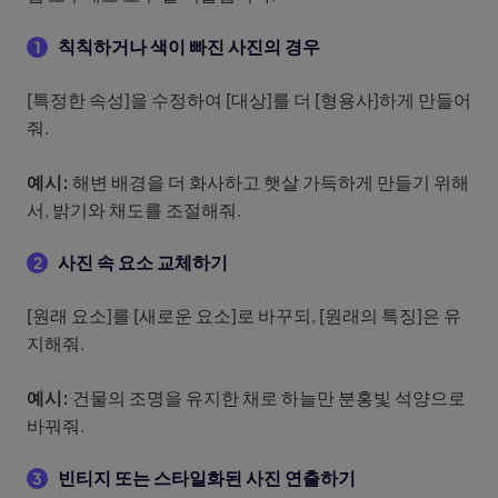
칙칙하거나 색이 빠진 사진의 경우
1
[특정한 속성]을 수정하여 [대상]를 더 [형용사]하게 만들어
줘.
예시:
해변 배경을 더 화사하고 햇살 가득하게 만들기 위해
서, 밝기와 채도를 조절해줘.
사진 속 요소 교체하기
2
[원래 요소]를 [새로운 요소]로 바꾸되, [원래의 특징]은 유
지해줘.
예시:
건물의 조명을 유지한 채로 하늘만 분홍빛 석양으로
바꿔줘.
빈티지 또는 스타일화된 사진 연출하기
3