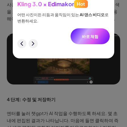
Kling 3.0 × Edimakor
Hot
사진 아래의 프롬프트 박스에 명령문을 입력하세요. ‘잎 색
See
을 노란색으로 바꿔줘’처럼 정확하고 명확한 언어를 사용
이나 물
어떤 사진이든 리듬과 움직임이 있는
AI 댄스 비디오
로
아이디어
해야합니다. 이 과정을 통해 결과를 개선할 수 있습니다.
없습니
변환하세요.
터, 네
니다.
바로 체험
험
4 단계: 수정 및 저장하기
엔터를 눌러 챗gpt가 AI 작업을 수행하도록 하세요. 몇 초
내에 편집된 결과가 나타납니다. 마음에 들면 클릭하여 즉