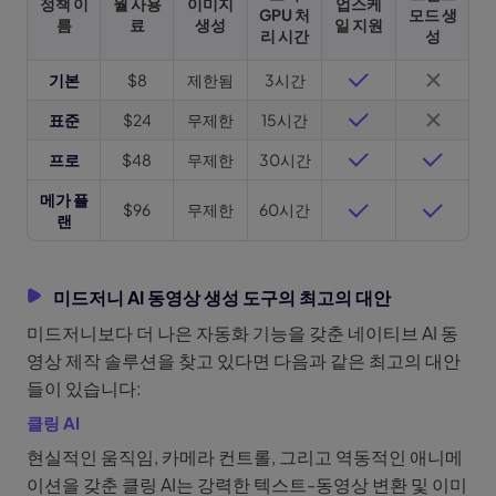
정책 이
월 사용
이미지
업스케
GPU 처
모드 생
름
료
생성
일 지원
리 시간
성
기본
$8
제한됨
3시간
표준
$24
무제한
15시간
프로
$48
무제한
30시간
메가 플
$96
무제한
60시간
랜
미드저니 AI 동영상 생성 도구의 최고의 대안
미드저니보다 더 나은 자동화 기능을 갖춘 네이티브 AI 동
영상 제작 솔루션을 찾고 있다면 다음과 같은 최고의 대안
들이 있습니다:
클링 AI
현실적인 움직임, 카메라 컨트롤, 그리고 역동적인 애니메
이션을 갖춘 클링 AI는 강력한 텍스트-동영상 변환 및 이미