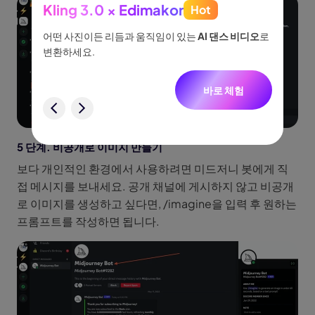
Kling 3.0 × Edimakor
Hot
See
이나 물
어떤 사진이든 리듬과 움직임이 있는
AI 댄스 비디오
로
아이디어
없습니
변환하세요.
터, 네
니다.
바로 체험
험
5 단계. 비공개로 이미지 만들기
보다 개인적인 환경에서 사용하려면 미드저니 봇에게 직
접 메시지를 보내세요. 공개 채널에 게시하지 않고 비공개
로 이미지를 생성하고 싶다면, /imagine을 입력 후 원하는
프롬프트를 작성하면 됩니다.