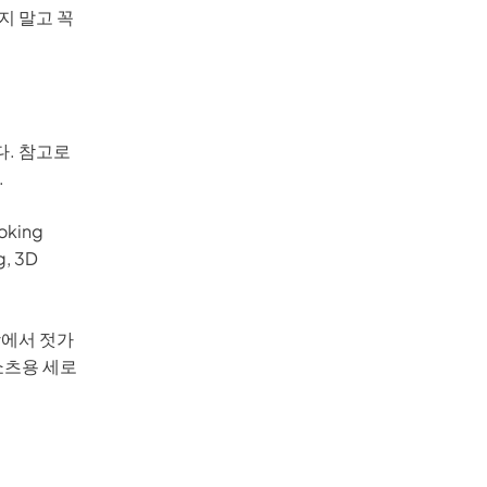
지 말고 꼭
Seedance 2.0 사용 가능
아이디어를 매끄러운 멀티 카메라 모션, 일관된 캐릭
. 참고로
영상으로 변환합니다.
.
로 체험
ooking
g, 3D
방에서 젓가
쇼츠용 세로