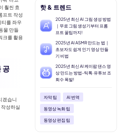
핫 & 트렌드
이 훨씬 효
프롬프트 작성
2025년 최신 AI 그림 생성 방법
리티를 좌우
｜무료 그림 생성기부터 프롬
 동물 만들
프트 꿀팁까지!
워크를 활용
2025년 AI ASMR 만드는 법｜
초보자도 쉽게 인기 영상 만들
기 비법
2025년 최신 AI 케이팝 댄스 영
 공
상 만드는 방법-틱톡·유튜브 조
회수 폭발!
자막 팁
AI 번역
드리겠습니
를 작성하실
동영상 녹화 팁
동영상 편집 팁