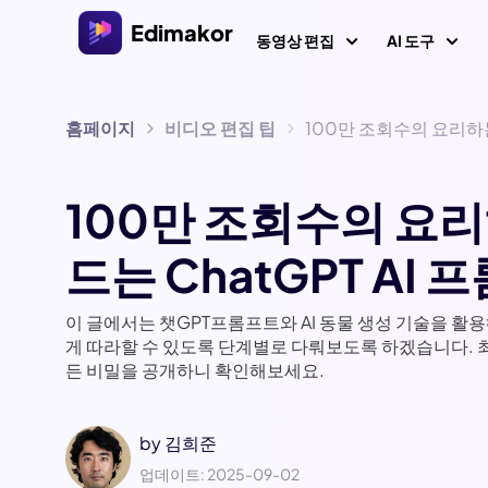
Edimakor
동영상 편집
AI 도구
홈페이지
비디오 편집 팁
100만 조회수의 요리하는
플랫폼
비디오/
Veo 3.
Al 콘텐츠
Windows용 비디오 편집기
모든 AI 기능 살펴보기
AI 
100만 조회수의 요리
AI ASMR
Windows 11/10를 위한 다양한 미디어 리소스를 갖춘
올인원 AI 비디오 편집기.
비디오 크리에이터
이미
드는 ChatGPT AI
AI 키스 
환
AI 싸움 
Mac용 비디오 편집기
AI 
이 글에서는 챗GPT프롬프트와 AI 동물 생성 기술을 활
비디오 현지화
Mac를 위한 다양한 AI 기능을 갖춘 간편한 비디오 편
게 따라할 수 있도록 단계별로 다뤄보도록 하겠습니다. 
텍스트로 
집기.
AI 
든 비밀을 공개하니 확인해보세요.
AI 
AI 나이 
by
김희준
AI 예수 
동영
업데이트: 2025-09-02