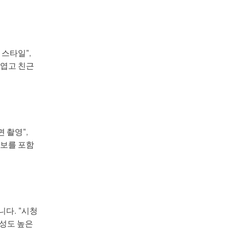
 스타일",
귀엽고 친근
 촬영",
 정보를 포함
다. "시청
완성도 높은