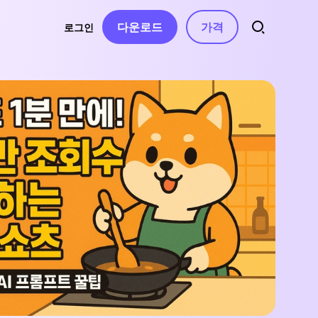
다운로드
가격
로그인
트
소스
오디오
 연락처
자동 자막
동영상 특수효과
AI 음악 생성
동영상 필터
터
음성 텍스트 변환
보컬 리무버
동영상 스티커
AI 동영상 스크립트
텍스트 음성 변환
동영상 화면전화
텍스트 기반 편집
음성 복제
동영상 템플릿
음성 변조
수정 사항
텍스트 애니메이션
AI 효과음
무음 구간 감지 및
제거