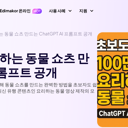
Edimakor 온라인
사용 사례
지원
지원 센터
 동물 쇼츠 만드는 ChatGPT AI 프롬프트 공개
이미지
동영상 편집
텍스
가이드, 라이선스,
1 영상 프롬프트
Nano Banana 이미지 프롬프트
초보자를 위한 영상
텍스트 동영상 생
키프레임
아바타
하는 동물 쇼츠 만
사용자 가이드
 생성
편집기
성
AI 댄스 생성
사용자 가이드 센
지 동영상 변
동영상 역재생
AI 동영상 생성
 프롬프트 공개
생성
AI 포옹 영상 생성
동영상 번역
How-to 글
속도 램핑(속도 조절)
화면 녹화
생성
AI 사진 필터
All 팁 & 해결책
말하는 사진
비디오 애니메이션
용해 동물 쇼츠를 만드는 완벽한 방법을 초보자도 쉽
동영상 마스킹
오디오 편집
최신 유행 콘텐츠인 요리하는 동물 영상 제작의 모
브레인로트 비디오 생성
AI 성별 전환 필터
노래하는 사진
AI 말하는 동물
새로운 정보
동영상에 텍스트 넣
동영상 배경 제거
최신 업데이트 & 
기
이미지 생성
비디오 투 비디오
필터
AI 산타 비디오
이미지 배경 제거
모션 트래킹
이미지 프롬프트 생
YouTube
생성
AI 소녀 생성
상 화질 향상
성
공식 유튜브 채널