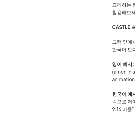
요리하는 동
Kling
활용해보세
어떤 사진이
CASTLE
기—사람이나 물체를 부드럽게 따라다니며,
키프레
그럼 앞에
한국어 보
영어 예시:
바로 체험
ramen in a
animation 
한국어 예
락으로 저어
9:16 비율"