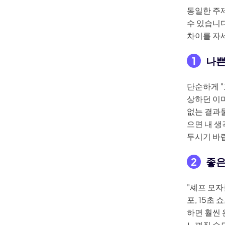
동일한 주
수 있습니
차이를 자
1
나쁜
단순하게 
상하던 이미
없는 결과물
으면 내 
두시기 바
2
좋은
"셰프 모자
포, 15초
하면 훨씬 
느껴질 수