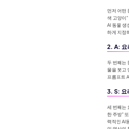
먼저 어떤 
색 고양이"
AI 동물 
하게 지정
2. A:
두 번째는 
물을 붓고
프롬프트 
3. S:
세 번째는
한 주방" 
력적인 AI
인 영상의