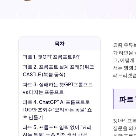
AI 아기 
이미
AI 근육 
지브리 필
목차
요즘 유튜
가 라면을 
파트 1. 챗GPT 프롬프트란?
고, 어떻게
파트 2. 프롬프트 설계 프레임워크
서는
명령
CASTLE (복붙 공식)
려드리겠습
파트 3. 실패하는 챗GPT프롬프트
vs 터지는 프롬프트
파트 
파트 4. ChatGPT AI 프롬프트로
100만 조회수 ‘요리하는 동물’ 쇼
츠 만들기
챗GPT프
파트 5. 프롬프트 입력 없이 ‘요리
질문을 의미
하는 동물’ 쇼츠 직접 생성 방법
세한 프롬프