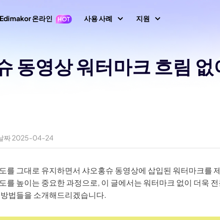
Edimakor 온라인
사용 사례
지원
지원 센터
홍슈 동영상 워터마크 흐림 없
이미지
동영상 편집
텍스
가이드, 라이선스,
1 영상 프롬프트
Nano Banana 이미지 프롬프트
초보자를 위한 영상
텍스트 동영상 생
키프레임
아바타
사용자 가이드
 생성
편집기
성
AI 댄스 생성
사용자 가이드 센
지 동영상 변
동영상 역재생
AI 동영상 생성
생성
AI 포옹 영상 생성
동영상 번역
How-to 글
속도 램핑(속도 조절)
화면 녹화
생성
AI 사진 필터
짜 2025-04-24
All 팁 & 해결책
말하는 사진
비디오 애니메이션
동영상 마스킹
오디오 편집
브레인로트 비디오 생성
AI 성별 전환 필터
노래하는 사진
AI 말하는 동물
새로운 정보
동영상에 텍스트 넣
도를 그대로 유지하면서 샤오홍슈 동영상에 삽입된 워터마크를 
동영상 배경 제거
최신 업데이트 & 
기
이미지 생성
비디오 투 비디오
필터
AI 산타 비디오
도를 높이는 중요한 과정으로, 이 글에서는 워터마크 없이 더욱 
 방법들을 소개해드리겠습니다.
이미지 배경 제거
모션 트래킹
이미지 프롬프트 생
YouTube
생성
AI 소녀 생성
상 화질 향상
성
공식 유튜브 채널