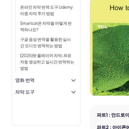
AI 아기 
이미
온라인 자막 번역 도구 Udemy
AI 근육 
이중 자막 추가 방법
Smartcat은 자막을 어떻게 번
지브리 필
역하나요?
구글 음성 번역을 활용한 실시
간 오디오 변역하는 방법
[2025]팟 플레이어 자막: AI로
자동 생성하고 실시간 번역하는
방법
영화 번역
자막 도구
파트1 : 안드
파트2 : 아이