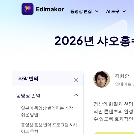
Edimakor
동영상 편집
AI 도구
2026년 샤오
플랫폼
비디오/
Veo 3.
Al 콘텐츠
Windows용 비디오 편집기
모든 AI 기능 살펴보기
AI 
AI ASMR
Windows 11/10를 위한 다양한 미디어 리소스를 갖춘
올인원 AI 비디오 편집기.
비디오 크리에이터
이미
AI 키스 
환
김희준
자막 번역
AI 싸움 
업데이트 날
Mac용 비디오 편집기
AI 
비디오 현지화
Mac를 위한 다양한 AI 기능을 갖춘 간편한 비디오 편
동영상 번역
텍스트로 
집기.
AI 
영상의 화질과 선명
일본어 동영상 번역하는 가장
AI 
AI 나이 
적인 콘텐츠의 완성
쉬운 방법
수 있도록 효과적인
AI 예수 
동영
동영상 음성 번역 프로그램 & 사
이트 추천