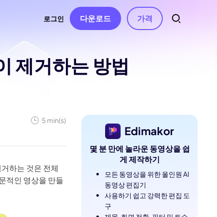
다운로드
가격
로그인
이 제거하는 방법
트
소스
오디오
 연락처
자동 자막
동영상 특수효과
AI 음악 생성
동영상 필터
터
음성 텍스트 변환
보컬 리무버
동영상 스티커
AI 동영상 스크립트
텍스트 음성 변환
5 min(s)
Edimakor
동영상 화면전화
텍스트 기반 편집
음성 복제
몇 분 만에 놀라운 동영상을 쉽
동영상 템플릿
음성 변조
게 제작하기
제거하는 것은 전체
수정 사항
텍스트 애니메이션
모든 동영상을 위한 올인원 AI
AI 효과음
전문적인 영상을 만들
동영상 편집기
무음 구간 감지 및
사용하기 쉽고 강력한 편집 도
제거
구
제목, 화면 전환, 필터 및 트수