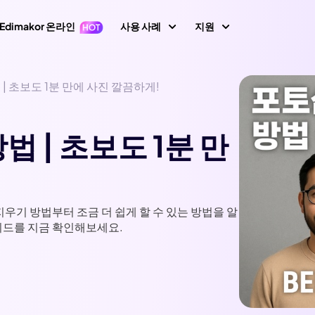
Edimakor 온라인
사용 사례
지원
지원 센터
| 초보도 1분 만에 사진 깔끔하게!
이미지
동영상 편집
텍스
가이드, 라이선스,
1 영상 프롬프트
Nano Banana 이미지 프롬프트
초보자를 위한 영상
텍스트 동영상 생
키프레임
아바타
사용자 가이드
 | 초보도 1분 만
 생성
편집기
성
AI 댄스 생성
사용자 가이드 센
지 동영상 변
동영상 역재생
AI 동영상 생성
생성
AI 포옹 영상 생성
동영상 번역
How-to 글
속도 램핑(속도 조절)
화면 녹화
생성
AI 사진 필터
All 팁 & 해결책
말하는 사진
비디오 애니메이션
우기 방법부터 조금 더 쉽게 할 수 있는 방법을 알
동영상 마스킹
오디오 편집
가이드를 지금 확인해보세요.
브레인로트 비디오 생성
AI 성별 전환 필터
노래하는 사진
AI 말하는 동물
새로운 정보
동영상에 텍스트 넣
동영상 배경 제거
최신 업데이트 & 
기
이미지 생성
비디오 투 비디오
필터
AI 산타 비디오
이미지 배경 제거
모션 트래킹
이미지 프롬프트 생
YouTube
생성
AI 소녀 생성
상 화질 향상
성
공식 유튜브 채널