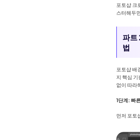
포토샵 크로
스터해두면
파트 
법
포토샵 배
지 핵심 기
없이 따라
1단계: 빠
먼저 포토