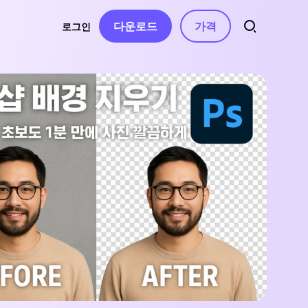
다운로드
가격
로그인
트
소스
오디오
 연락처
자동 자막
동영상 특수효과
AI 음악 생성
동영상 필터
터
음성 텍스트 변환
보컬 리무버
동영상 스티커
AI 동영상 스크립트
텍스트 음성 변환
동영상 화면전화
텍스트 기반 편집
음성 복제
동영상 템플릿
음성 변조
수정 사항
텍스트 애니메이션
AI 효과음
무음 구간 감지 및
제거