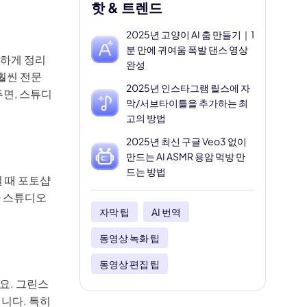
핫 & 트렌드
2025년 고양이 AI 춤 만들기｜1
분 만에 귀여움 폭발 댄스 영상
끔하게 정리
완성
훨씬 전문
2025년 인스타그램 릴스에 자
두면, 스튜디
막/서브타이틀을 추가하는 최
고의 방법
2025년 최신 구글 Veo3 없이
만드는 AI ASMR 용암 먹방 만
드는 방법
 때 포토샵
나 스튜디오
자막 팁
AI 번역
동영상 녹화 팁
동영상 편집 팁
요. 그린스
니다. 특히