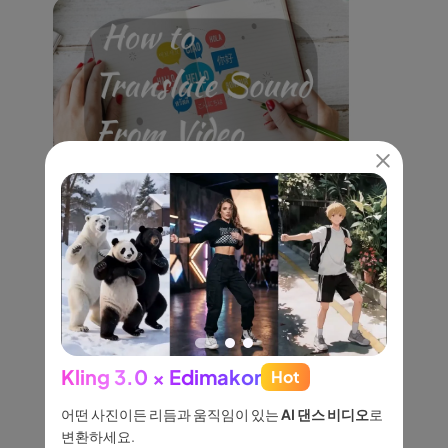
동영상의 오디오를 무료로 번역하는 방법
Kling 3.0 × Edimakor
Hot
See
이나 물
어떤 사진이든 리듬과 움직임이 있는
AI 댄스 비디오
로
아이디어
없습니
변환하세요.
레드노트(REDnote) 샤오홍슈 한국어로 사용하기 | 틱톡
터, 네