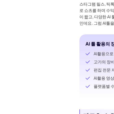
[년 인기] 요리하는 AI 동물 영상
스타그램 릴스, 틱
만들기 방법 – 귀여운 강아지·고
로 쇼츠를 하며 수
양이 AI로 생성하기!
이 짧고, 다양한 A
인데요. 그럼 AI
년 누구나 쉽게 AI 사진 만들기!
인기 프로그램 TOP 7
디스크립트(Descript) AI 리뷰:
기능, 요금제, 장단점에 대한 정
AI 툴 활용의 
보
AI활용으로
SNS에서 화제가 된 펭귄 밈의
고가의 장비
의미와 만드는 방법을 쉽게 설
명
편집 전문 
년 AI 말하는 과일 영상 쉽게 만
AI활용 영
드는 방법
플랫폼별 수
동영상 변환 도구