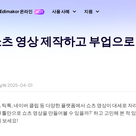
Edimakor 온라인
사용 사례
지원
지원 센터
 쇼츠 영상 제작하고 부업으로
이미지
동영상 편집
텍스
가이드, 라이선스,
1 영상 프롬프트
Nano Banana 이미지 프롬프트
초보자를 위한 영상
텍스트 동영상 생
키프레임
아바타
사용자 가이드
 생성
편집기
성
AI 댄스 생성
사용자 가이드 센
지 동영상 변
동영상 역재생
AI 동영상 생성
생성
AI 포옹 영상 생성
동영상 번역
How-to 글
속도 램핑(속도 조절)
화면 녹화
생성
AI 사진 필터
짜 2025-04-01
All 팁 & 해결책
말하는 사진
비디오 애니메이션
동영상 마스킹
오디오 편집
브레인로트 비디오 생성
AI 성별 전환 필터
노래하는 사진
AI 말하는 동물
새로운 정보
동영상에 텍스트 넣
 틱톡, 네이버 클립 등 다양한 플랫폼에서 쇼츠 영상이 대세로 자리
동영상 배경 제거
최신 업데이트 & 
기
이미지 생성
비디오 투 비디오
필터
AI 산타 비디오
AI 툴만으로 쇼츠 영상을 만들어볼 수 있을까?’ 하고 고민해 본 적
해 보세요!
이미지 배경 제거
모션 트래킹
이미지 프롬프트 생
YouTube
생성
AI 소녀 생성
상 화질 향상
성
공식 유튜브 채널