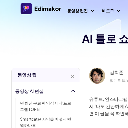
Edimakor
동영상 편집
AI 도구
AI 툴로
플랫폼
비디오/
Veo 3.
Al 콘텐츠
Windows용 비디오 편집기
모든 AI 기능 살펴보기
AI 
AI ASMR
Windows 11/10를 위한 다양한 미디어 리소스를 갖춘
올인원 AI 비디오 편집기.
비디오 크리에이터
이미
AI 키스 
환
김희준
동영상 팁
AI 싸움 
업데이트 날
Mac용 비디오 편집기
AI 
비디오 현지화
Mac를 위한 다양한 AI 기능을 갖춘 간편한 비디오 편
동영상 AI 편집
텍스트로 
집기.
AI 
유튜브, 인스타그램,
년 최신 무료 AI 영상 제작 프로
AI 
AI 나이 
시 ‘나도 간단하게 
그램 TOP 8
면 이 글을 꼭 확인
AI 예수 
동영
Smartcat은 자막을 어떻게 번
역하나요