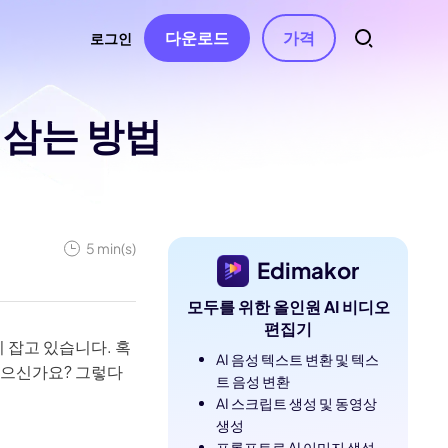
다운로드
가격
로그인
 삼는 방법
트
소스
오디오
 연락처
자동 자막
동영상 특수효과
AI 음악 생성
동영상 필터
터
음성 텍스트 변환
보컬 리무버
동영상 스티커
AI 동영상 스크립트
텍스트 음성 변환
5 min(s)
Edimakor
동영상 화면전화
텍스트 기반 편집
음성 복제
모두를 위한 올인원 AI 비디오
동영상 템플릿
음성 변조
편집기
 잡고 있습니다. 혹
수정 사항
텍스트 애니메이션
AI 음성 텍스트 변환 및 텍스
AI 효과음
 있으신가요? 그렇다
트 음성 변환
무음 구간 감지 및
AI 스크립트 생성 및 동영상
제거
생성
프롬프트로 AI 이미지 생성