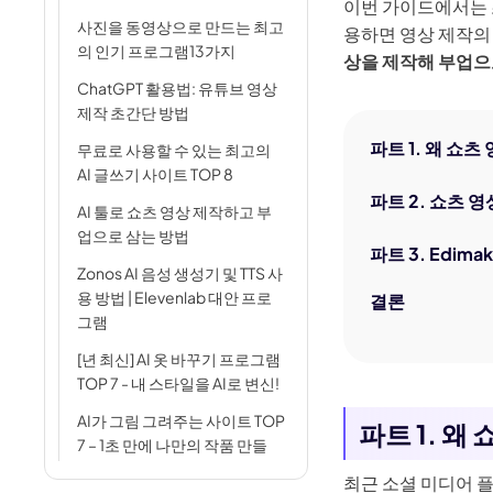
AI 아기 
이번 가이드에서는 초
이미
사진을 동영상으로 만드는 최고
용하면 영상 제작의
AI 근육 
의 인기 프로그램13가지
상을 제작해 부업으
ChatGPT 활용법: 유튜브 영상
지브리 필
제작 초간단 방법
파트 1. 왜 쇼
무료로 사용할 수 있는 최고의
AI 글쓰기 사이트 TOP 8
파트 2. 쇼츠 영
AI 툴로 쇼츠 영상 제작하고 부
업으로 삼는 방법
파트 3. Edim
Zonos AI 음성 생성기 및 TTS 사
용 방법 | Elevenlab 대안 프로
결론
그램
[년 최신] AI 옷 바꾸기 프로그램
TOP 7 - 내 스타일을 AI로 변신!
AI가 그림 그려주는 사이트 TOP
파트 1. 왜
7 – 1초 만에 나만의 작품 만들
기!
최근 소셜 미디어 