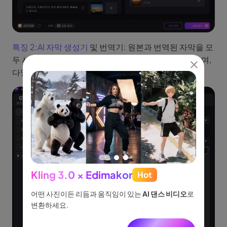
특징 2:
AI 자막 생성기
및 번역기: 원본과 번역된 자막을 모
두 사용하여 동영상에 자동으로 자막을 추가할 수 있으며,
다양한 언어를 지원합니다.
Kling 3.0 × Edimakor
Hot
See
이나 물
어떤 사진이든 리듬과 움직임이 있는
AI 댄스 비디오
로
아이디어
없습니
변환하세요.
터, 네
니다.