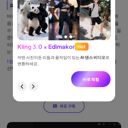
파트 3: AI 바비 인형 사진에 음성 입히기
바비 인형 사진에 AI 기술을 활용하면 바비 인형 이미지에
음성을 입혀 대화형 콘텐츠로 만들 수 있어 컨텐츠를 만들
수 있습니다. 이 방법은 음성 인식과 자연어 처리 기술로 질
문에 답하고 상호작용하는 방식으로 활용할 수 있는데요.
이번 파트에서는 Edimakor로 AI 바비 사진에 음성을 입히
Kling 3.0 × Edimakor
Hot
See
는 방법을 알려드릴게요:
이나 물
어떤 사진이든 리듬과 움직임이 있는
AI 댄스 비디오
로
아이디어
Edimakor 최신 버전을 실행하고
AI 아바타
기능을
없습니
변환하세요.
터, 네
선택합니다. ”
니다.
바로 체험
험