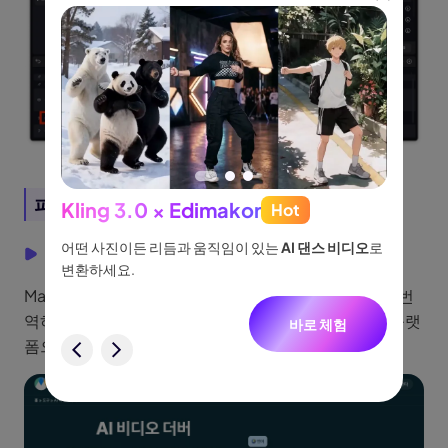
파트 3. AI 목소리 동영상 더빙 사이트
Kling 3.0 × Edimakor
Hot
See
이나 물
어떤 사진이든 리듬과 움직임이 있는
AI 댄스 비디오
로
아이디어
1. Maestra.AI
없습니
변환하세요.
터, 네
Maestra.AI는 AI 더빙 사이트로, 자막과 더빙을 동시에 번
니다.
역하여 다양한 언어로 가능합니다. 2018년에 설립된 플랫
바로 체험
폼으로, 125개 이상의 언어를 지원하고 있습니다.
험