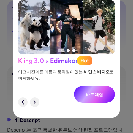
장점
독특한 미디어 콘텐츠를 만들어주는 AI 영상 및 이미지
생성 도구 제공
타임라인 편집으로 영상 클립을 템플릿에 쉽게 넣을 수
있음
Kling 3.0 × Edimakor
Hot
See
이나 물
어떤 사진이든 리듬과 움직임이 있는
AI 댄스 비디오
로
아이디어
단점
없습니
변환하세요.
터, 네
무료 버전에서는 720p 해상도 영상만 다운로드
니다.
가능해서 아쉬움
바로 체험
험
4. Descript
Descript는 조금 특별한 유튜브 영상 편집 프로그램입니