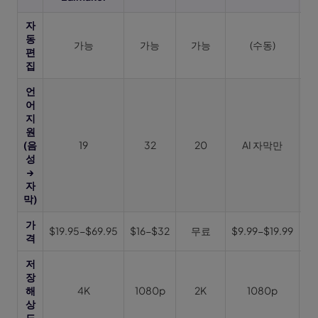
자
동
가능
가능
가능
(수동)
편
집
언
어
지
원
(음
19
32
20
AI 자막만
성
→
자
막)
가
$19.95-$69.95
$16-$32
무료
$9.99-$19.99
$1
격
저
장
해
4K
1080p
2K
1080p
상
도