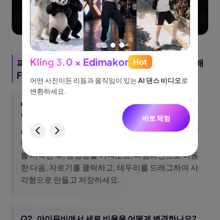
Kling 3.0 × Edimakor
Hot
파트 3: 아이무비의 동영상 화면 비율 변경에 대해
See
FAQ
이나 물
어떤 사진이든 리듬과 움직임이 있는
AI 댄스 비디오
로
아이디어
없습니
변환하세요.
터, 네
Q1. 아이무비의 종횡비를 정사각형으로 변경하려면
니다.
어떻게 해야 하나요?
바로 체험
험
A1:
위에서 설명한 것과 동일한 단계를 사용하여 종횡
비를 정사각형으로 변경할 수 있습니다. 새 프로젝트
를 시작한 후, 동영상을 가져오고, 타임라인으로 이동
한 다음, 자르기를 클릭하고, 테두리를 드래그하여 사
각형으로 만들고 저장하세요.
Q2. 아이무비에서 세로 비율을 어떻게 변경하나요?