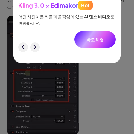
Kling 3.0 × Edimakor
Hot
See
작합니다.
이나 물
어떤 사진이든 리듬과 움직임이 있는
AI 댄스 비디오
로
아이디어
없습니
변환하세요.
터, 네
니다.
바로 체험
험