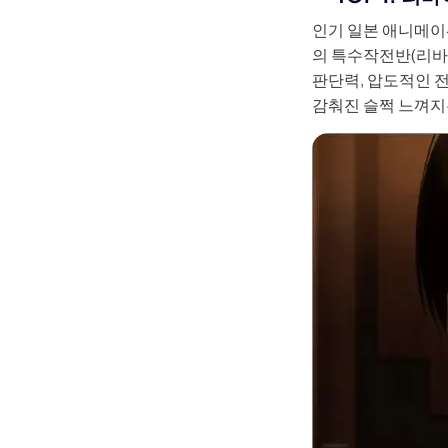
인기 일본 애니메이
의 특수작전반(리바
판단력, 압도적인 
감춰진 슬쩍 느껴지