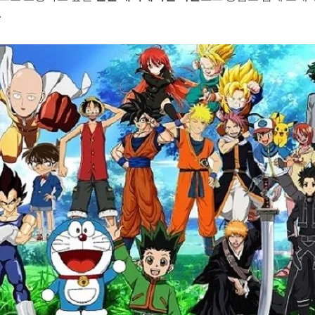
생성
AI 동물 생성
지 화질 향상
워터마크 제거
.
필터
AI 만화 필터
터