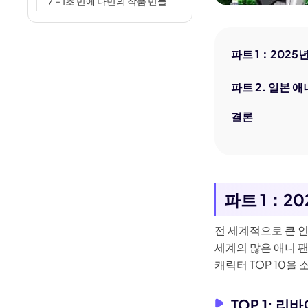
7 – 1초 만에 나만의 작품 만들
기!
[년 인기] 요리하는 AI 동물 영상
파트 1：2025
만들기 방법 – 귀여운 강아지·고
양이 AI로 생성하기!
파트 2. 일본 
년 누구나 쉽게 AI 사진 만들기!
인기 프로그램 TOP 7
결론
디스크립트(Descript) AI 리뷰:
기능, 요금제, 장단점에 대한 정
보
SNS에서 화제가 된 펭귄 밈의
파트 1：20
의미와 만드는 방법을 쉽게 설
명
전 세계적으로 큰 
년 AI 말하는 과일 영상 쉽게 만
세계의 많은 애니 팬
드는 방법
캐릭터 TOP 10을
동영상 변환 도구
TOP 1: 리