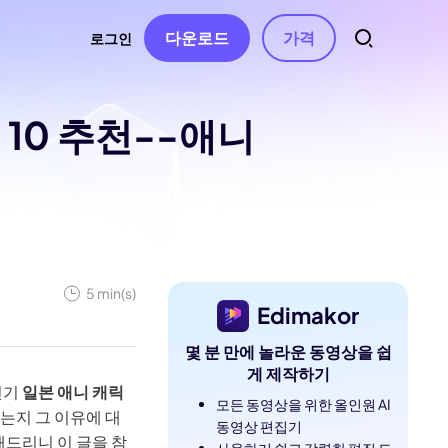
다운로드
가격
로그인
 10 추천--애니
트
소스
오디오
 연락처
자동 자막
동영상 특수효과
AI 음악 생성
동영상 필터
터
음성 텍스트 변환
보컬 리무버
동영상 스티커
AI 동영상 스크립트
텍스트 음성 변환
동영상 화면전화
텍스트 기반 편집
음성 복제
5 min(s)
Edimakor
동영상 템플릿
음성 변조
몇 분 만에 놀라운 동영상을 쉽
수정 사항
텍스트 애니메이션
AI 효과음
게 제작하기
인기
일본 애니 캐릭
무음 구간 감지 및
모든 동영상을 위한 올인원 AI
는지 그 이유에 대
제거
동영상 편집기
드리니 이 글을 참