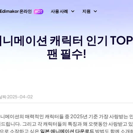
Edimakor 온라인
사용 사례
지원
지원 센터
애니메이션 캐릭터 인기 TOP
이미지
동영상 편집
텍스
가이드, 라이선스,
1 영상 프롬프트
Nano Banana 이미지 프롬프트
팬 필수!
초보자를 위한 영상
텍스트 동영상 생
키프레임
아바타
사용자 가이드
 생성
편집기
성
AI 댄스 생성
사용자 가이드 센
지 동영상 변
동영상 역재생
AI 동영상 생성
생성
AI 포옹 영상 생성
동영상 번역
How-to 글
속도 램핑(속도 조절)
화면 녹화
생성
AI 사진 필터
All 팁 & 해결책
말하는 사진
비디오 애니메이션
동영상 마스킹
오디오 편집
브레인로트 비디오 생성
AI 성별 전환 필터
짜 2025-04-02
노래하는 사진
AI 말하는 동물
새로운 정보
동영상에 텍스트 넣
동영상 배경 제거
최신 업데이트 & 
기
이미지 생성
비디오 투 비디오
필터
AI 산타 비디오
애니메이션의 매력적인 캐릭터들 중 2025년 기준 가장 사랑받는 
이미지 배경 제거
모션 트래킹
이미지 프롬프트 생
YouTube
생성
AI 소녀 생성
상 화질 향상
개해드립니다. 그리고 각 캐릭터들의 특징과 왜 오랫동안 사랑받고 있
성
공식 유튜브 채널
으로 소장하고 싶은
일본 애니메이션 다운로드
방법도 함께 소개해