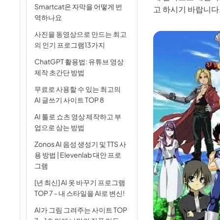
AI 아기 
이미
Smartcat은 자막을 어떻게 번
고 하시기 바랍니다
역하나요
AI 근육 
사진을 동영상으로 만드는 최고
지브리 필
의 인기 프로그램13가지
ChatGPT 활용법: 유튜브 영상
제작 초간단 방법
무료로 사용할 수 있는 최고의
AI 글쓰기 사이트 TOP 8
AI 툴로 쇼츠 영상 제작하고 부
업으로 삼는 방법
Zonos AI 음성 생성기 및 TTS 사
용 방법 | Elevenlab 대안 프로
그램
[년 최신] AI 옷 바꾸기 프로그램
TOP 7 - 내 스타일을 AI로 변신!
AI가 그림 그려주는 사이트 TOP