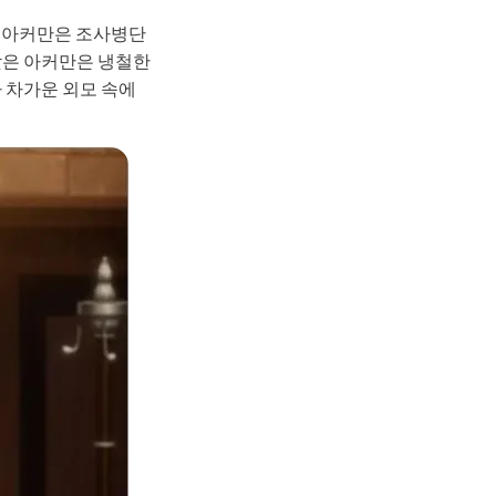
이 아커만은 조사병단
맞은 아커만은 냉철한
 차가운 외모 속에