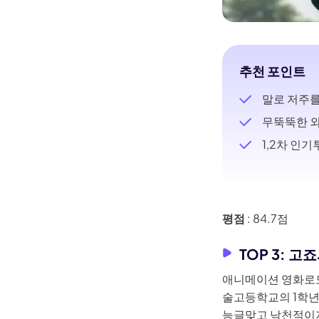
추천 포인트
말로 저주를
무뚝뚝한 외
1,2차 인
평점
: 84.7점
TOP 3: 
애니메이션 영화로도
술고등학교의 1학년
능글맞고 낙천적이지