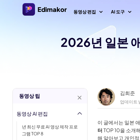
Edimakor
동영상 편집
AI 도구
2026년 일본 
플랫폼
비디오/
Veo 3.
Al 콘텐츠
Windows용 비디오 편집기
모든 AI 기능 살펴보기
AI 
AI ASMR
Windows 11/10를 위한 다양한 미디어 리소스를 갖춘
올인원 AI 비디오 편집기.
비디오 크리에이터
이미
AI 키스 
환
AI 싸움 
Mac용 비디오 편집기
AI 
비디오 현지화
김희준
동영상 팁
Mac를 위한 다양한 AI 기능을 갖춘 간편한 비디오 편
텍스트로 
집기.
업데이트 날
AI 
동영상 AI 편집
AI 
AI 나이 
이 글에서는 일본 
년 최신 무료 AI 영상 제작 프로
AI 예수 
동영
터
TOP 10을 소
그램 TOP 8
해 알아보고 개인적