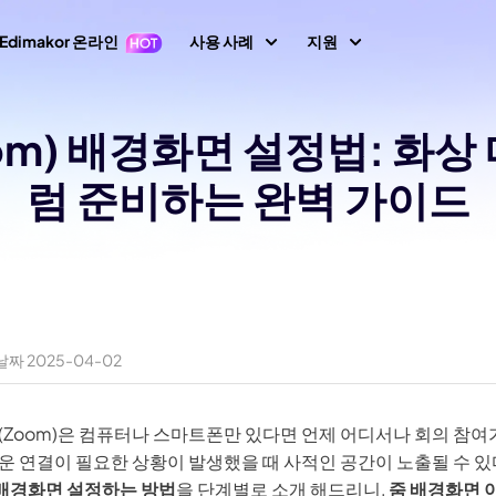
Edimakor 온라인
사용 사례
지원
지원 센터
oom) 배경화면 설정법: 화
이미지
동영상 편집
텍스
가이드, 라이선스,
1 영상 프롬프트
Nano Banana 이미지 프롬프트
럼 준비하는 완벽 가이드
초보자를 위한 영상
텍스트 동영상 생
키프레임
아바타
사용자 가이드
 생성
편집기
성
AI 댄스 생성
사용자 가이드 센
지 동영상 변
동영상 역재생
AI 동영상 생성
생성
AI 포옹 영상 생성
동영상 번역
How-to 글
속도 램핑(속도 조절)
화면 녹화
생성
AI 사진 필터
All 팁 & 해결책
말하는 사진
비디오 애니메이션
동영상 마스킹
오디오 편집
브레인로트 비디오 생성
AI 성별 전환 필터
짜 2025-04-02
노래하는 사진
AI 말하는 동물
새로운 정보
동영상에 텍스트 넣
동영상 배경 제거
최신 업데이트 & 
기
이미지 생성
비디오 투 비디오
필터
AI 산타 비디오
(Zoom)은 컴퓨터나 스마트폰만 있다면 언제 어디서나 회의 참
이미지 배경 제거
모션 트래킹
이미지 프롬프트 생
YouTube
생성
AI 소녀 생성
상 화질 향상
운 연결이 필요한 상황이 발생했을 때 사적인 공간이 노출될 수 
성
공식 유튜브 채널
 배경화면 설정하는 방법
을 단계별로 소개 해드리니,
줌 배경화면 