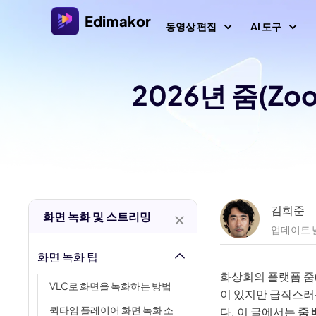
Edimakor
동영상 편집
AI 도구
2026년 줌(Z
플랫폼
비디오/
Veo 3.
Al 콘텐츠
Windows용 비디오 편집기
모든 AI 기능 살펴보기
AI 
AI ASMR
Windows 11/10를 위한 다양한 미디어 리소스를 갖춘
올인원 AI 비디오 편집기.
비디오 크리에이터
이미
AI 키스 
환
AI 싸움 
Mac용 비디오 편집기
AI 
비디오 현지화
김희준
화면 녹화 및 스트리밍
Mac를 위한 다양한 AI 기능을 갖춘 간편한 비디오 편
텍스트로 
집기.
업데이트 날
AI 
화면 녹화 팁
AI 
AI 나이 
화상회의 플랫폼 줌
VLC로 화면을 녹화하는 방법
AI 예수 
동영
이 있지만 급작스러
퀵타임 플레이어 화면 녹화 소
다. 이 글에서는
줌