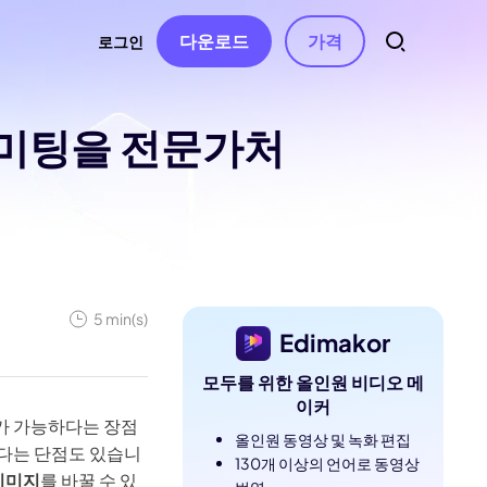
다운로드
가격
로그인
상 미팅을 전문가처
트
소스
오디오
 연락처
자동 자막
동영상 특수효과
AI 음악 생성
동영상 필터
터
음성 텍스트 변환
보컬 리무버
동영상 스티커
AI 동영상 스크립트
텍스트 음성 변환
동영상 화면전화
텍스트 기반 편집
음성 복제
5 min(s)
Edimakor
동영상 템플릿
음성 변조
모두를 위한 올인원 비디오 메
수정 사항
텍스트 애니메이션
AI 효과음
이커
여가 가능하다는 장점
무음 구간 감지 및
올인원 동영상 및 녹화 편집
있다는 단점도 있습니
제거
130개 이상의 언어로 동영상
이미지
를 바꿀 수 있