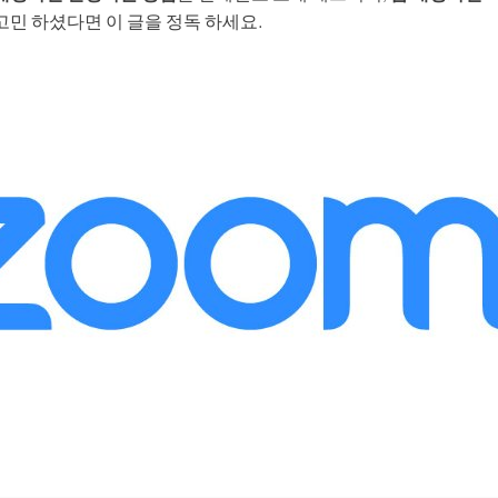
생성
AI 동물 생성
지 화질 향상
워터마크 제거
고민 하셨다면 이 글을 정독 하세요.
필터
AI 만화 필터
터