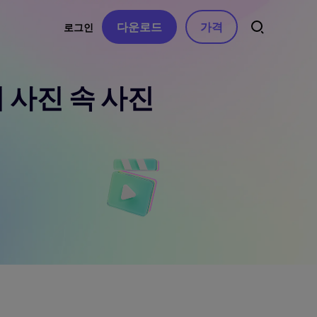
다운로드
가격
로그인
r의 사진 속 사진
트
소스
오디오
 연락처
자동 자막
동영상 특수효과
AI 음악 생성
동영상 필터
터
음성 텍스트 변환
보컬 리무버
동영상 스티커
AI 동영상 스크립트
텍스트 음성 변환
동영상 화면전화
텍스트 기반 편집
음성 복제
동영상 템플릿
음성 변조
수정 사항
텍스트 애니메이션
AI 효과음
무음 구간 감지 및
제거