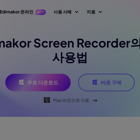
Edimakor 온라인
사용 사례
지원
지원 센터
imakor Screen Recorde
이미지
동영상 편집
텍스
가이드, 라이선스,
1 영상 프롬프트
Nano Banana 이미지 프롬프트
사용법
초보자를 위한 영상
텍스트 동영상 생
키프레임
아바타
사용자 가이드
 생성
편집기
성
AI 댄스 생성
사용자 가이드 센
지 동영상 변
동영상 역재생
AI 동영상 생성
생성
AI 포옹 영상 생성
동영상 번역
How-to 글
무료 다운로드
바로 구매
속도 램핑(속도 조절)
화면 녹화
생성
AI 사진 필터
All 팁 & 해결책
말하는 사진
비디오 애니메이션
동영상 마스킹
오디오 편집
Mac 버전으로 이동
브레인로트 비디오 생성
AI 성별 전환 필터
노래하는 사진
AI 말하는 동물
새로운 정보
동영상에 텍스트 넣
동영상 배경 제거
최신 업데이트 & 
기
이미지 생성
비디오 투 비디오
필터
AI 산타 비디오
이미지 배경 제거
모션 트래킹
이미지 프롬프트 생
YouTube
생성
AI 소녀 생성
상 화질 향상
성
공식 유튜브 채널