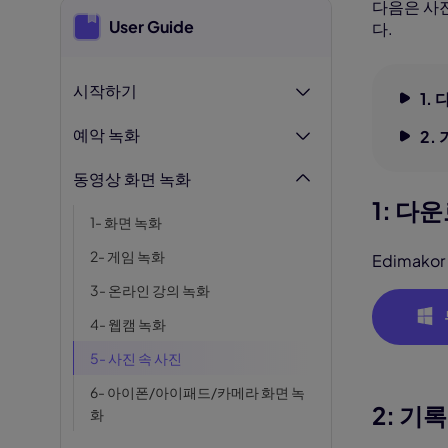
AI 아기 
다음은 사진
이미
User Guide
다.
AI 근육 
지브리 필
시작하기
1.
예악 녹화
2.
동영상 화면 녹화
1: 다
1- 화면 녹화
2- 게임 녹화
Edimak
3- 온라인 강의 녹화
4- 웹캠 녹화
5- 사진 속 사진
6- 아이폰/아이패드/카메라 화면 녹
2: 기
화