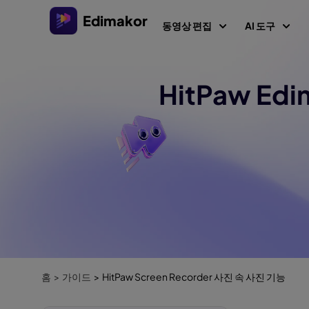
Edimakor
동영상 편집
AI 도구
HitPaw Ed
플랫폼
비디오/
Veo 3.
Al 콘텐츠
Windows용 비디오 편집기
모든 AI 기능 살펴보기
AI 
AI ASMR
Windows 11/10를 위한 다양한 미디어 리소스를 갖춘
올인원 AI 비디오 편집기.
비디오 크리에이터
이미
AI 키스 
환
AI 싸움 
Mac용 비디오 편집기
AI 
비디오 현지화
Mac를 위한 다양한 AI 기능을 갖춘 간편한 비디오 편
텍스트로 
집기.
AI 
AI 
AI 나이 
홈
가이드
HitPaw Screen Recorder 사진 속 사진 기능
AI 예수 
동영