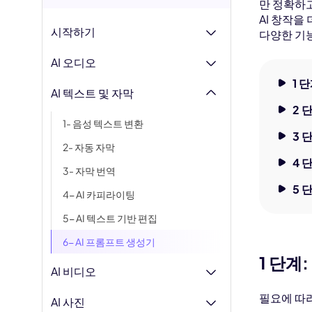
AI 아기 
만 정확하고
이미
AI 창작을
시작하기
AI 근육 
다양한 기
AI 오디오
지브리 필
1 
AI 텍스트 및 자막
2 
1- 음성 텍스트 변환
3 
2- 자동 자막
4 
3- 자막 번역
5 
4- AI 카피라이팅
5- AI 텍스트 기반 편집
6- AI 프롬프트 생성기
1 단계
AI 비디오
필요에 따
AI 사진