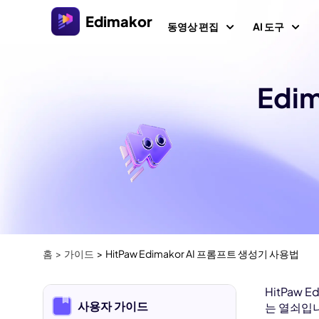
Edimakor
동영상 편집
AI 도구
Edi
플랫폼
비디오/
Veo 3.
Al 콘텐츠
Windows용 비디오 편집기
모든 AI 기능 살펴보기
AI 
AI ASMR
Windows 11/10를 위한 다양한 미디어 리소스를 갖춘
올인원 AI 비디오 편집기.
비디오 크리에이터
이미
AI 키스 
환
AI 싸움 
Mac용 비디오 편집기
AI 
비디오 현지화
Mac를 위한 다양한 AI 기능을 갖춘 간편한 비디오 편
텍스트로 
집기.
AI 
홈
가이드
HitPaw Edimakor AI 프롬프트 생성기 사용법
AI 
AI 나이 
AI 예수 
HitPaw
동영
사용자 가이드
는 열쇠입니