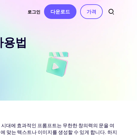
다운로드
가격
로그인
 사용법
트
소스
오디오
 연락처
자동 자막
동영상 특수효과
AI 음악 생성
동영상 필터
터
음성 텍스트 변환
보컬 리무버
동영상 스티커
AI 동영상 스크립트
텍스트 음성 변환
동영상 화면전화
텍스트 기반 편집
음성 복제
동영상 템플릿
음성 변조
수정 사항
텍스트 애니메이션
AI 효과음
무음 구간 감지 및
인공지능 시대에 효과적인 프롬프트는 무한한 창의력의 문을 여
제거
에 맞는 텍스트나 이미지를 생성할 수 있게 합니다. 하지