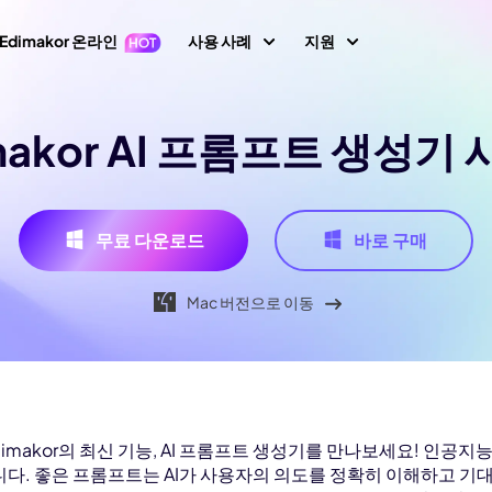
Edimakor 온라인
사용 사례
지원
지원 센터
makor AI 프롬프트 생성기
이미지
동영상 편집
텍스
가이드, 라이선스,
1 영상 프롬프트
Nano Banana 이미지 프롬프트
초보자를 위한 영상
텍스트 동영상 생
키프레임
아바타
사용자 가이드
 생성
편집기
성
AI 댄스 생성
사용자 가이드 센
무료 다운로드
바로 구매
지 동영상 변
동영상 역재생
AI 동영상 생성
생성
AI 포옹 영상 생성
동영상 번역
How-to 글
속도 램핑(속도 조절)
화면 녹화
Mac 버전으로 이동
생성
AI 사진 필터
All 팁 & 해결책
말하는 사진
비디오 애니메이션
동영상 마스킹
오디오 편집
브레인로트 비디오 생성
AI 성별 전환 필터
노래하는 사진
AI 말하는 동물
새로운 정보
동영상에 텍스트 넣
동영상 배경 제거
최신 업데이트 & 
기
이미지 생성
비디오 투 비디오
필터
AI 산타 비디오
이미지 배경 제거
모션 트래킹
이미지 프롬프트 생
YouTube
생성
AI 소녀 생성
 Edimakor의 최신 기능, AI 프롬프트 생성기를 만나보세요! 
상 화질 향상
성
공식 유튜브 채널
다. 좋은 프롬프트는 AI가 사용자의 의도를 정확히 이해하고 기대