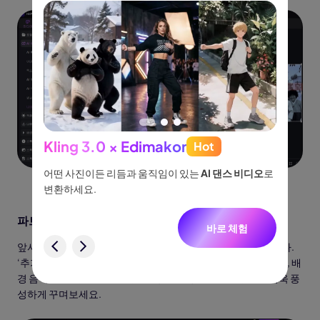
Kling 3.0 × Edimakor
Hot
See
이나 물
어떤 사진이든 리듬과 움직임이 있는
AI 댄스 비디오
로
아이디어
없습니
변환하세요.
터, 네
니다.
파트 5: 편집 및 내보내기
바로 체험
험
앞서 말씀드린 것처럼, 생성된 영상을 추가로 편집할 수 있습니다.
‘추가’ 버튼을 클릭해 영상을 타임라인에 배치한 후, 텍스트 삽입, 배
경 음악 추가, 영상 배경 변경, 시각 효과 적용 등으로 영상을 더욱 풍
성하게 꾸며보세요.